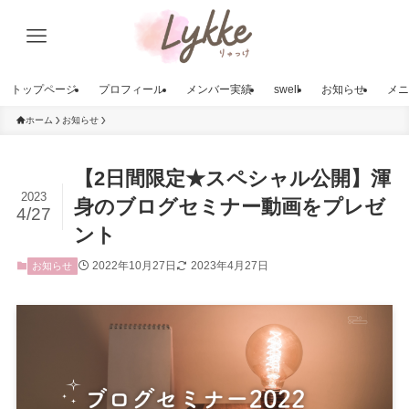
トップページ
プロフィール
メンバー実績
swell
お知らせ
メニ
ホーム
お知らせ
【2日間限定★スペシャル公開】渾
2023
身のブログセミナー動画をプレゼ
4/27
ント
2022年10月27日
2023年4月27日
お知らせ