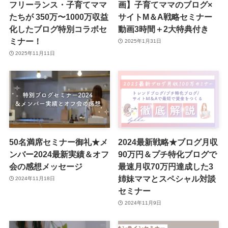
フリーランス・子育てママ
画】子育てママのブログ×
たちが 350万〜1000万収益
サイトM＆A戦略セミナー
化したブログ特別コラボセ
動画3時間＋2大特典付き
ミナー！
2025年1月31日
2025年11月11日
50名満席セミナー御礼★メ
2024最新戦略★ブログ月収
ンバー2024最新実績＆オフ
90万円＆プチ特化ブログで
会の感想メッセージ
最速月収70万円達成した3
姉妹ママとスペシャル対談
2024年11月18日
セミナー
2024年11月9日