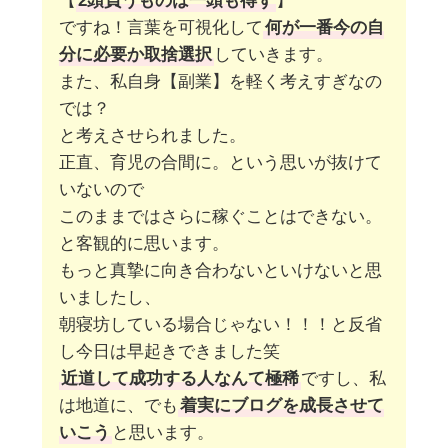
【
2頭負うものは一頭も得ず
】
ですね！言葉を可視化して
何が一番今の自
分に必要か取捨選択
していきます。
また、私自身【副業】を軽く考えすぎなの
では？
と考えさせられました。
正直、育児の合間に。という思いが抜けて
いないので
このままではさらに稼ぐことはできない。
と客観的に思います。
もっと真摯に向き合わないといけないと思
いましたし、
朝寝坊している場合じゃない！！！と反省
し今日は早起きできました笑
近道して成功する人なんて極稀
ですし、私
は地道に、でも
着実にブログを成長させて
いこう
と思います。