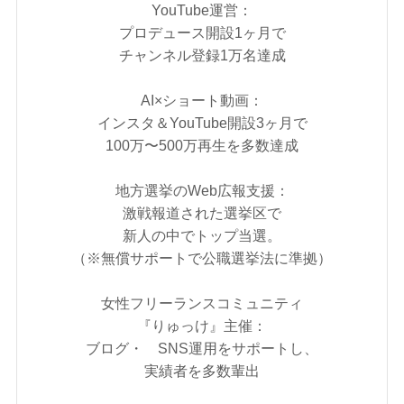
YouTube運営：
プロデュース開設1ヶ月で
チャンネル登録1万名達成
AI×ショート動画：
インスタ＆YouTube開設3ヶ月で
100万〜500万再生を多数達成
地方選挙のWeb広報支援：
激戦報道された選挙区で
新人の中でトップ当選。
（※無償サポートで公職選挙法に準拠）
女性フリーランスコミュニティ
『りゅっけ』主催：
ブログ・ SNS運用をサポートし、
実績者を多数輩出