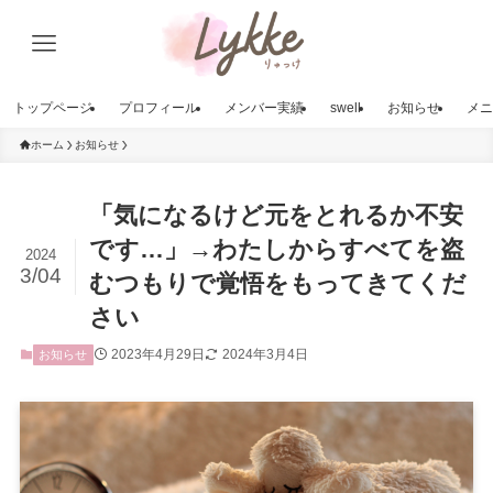
トップページ
プロフィール
メンバー実績
swell
お知らせ
メニ
ホーム
お知らせ
「気になるけど元をとれるか不安
です…」→わたしからすべてを盗
2024
3/04
むつもりで覚悟をもってきてくだ
さい
2023年4月29日
2024年3月4日
お知らせ