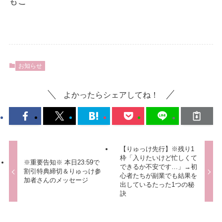
もこ
お知らせ
よかったらシェアしてね！
【りゅっけ先行】※残り1
枠「入りたいけど忙しくて
※重要告知※ 本日23:59で
できるか不安です…」→初
割引特典締切＆りゅっけ参
心者たちが副業でも結果を
加者さんのメッセージ
出しているたった1つの秘
訣