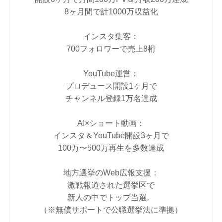
8ヶ月間で計1000万収益化
インスタ集客：
700フォロワーで売上8桁
YouTube運営：
プロデュース開設1ヶ月で
チャンネル登録1万名達成
AI×ショート動画：
インスタ＆YouTube開設3ヶ月で
100万〜500万再生を多数達成
地方選挙のWeb広報支援：
激戦報道された選挙区で
新人の中でトップ当選。
（※無償サポートで公職選挙法に準拠）